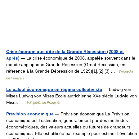
Crise économique dite de la Grande Récession (2008 et
après)
— La crise économique de 2008, appelée souvent dans le
monde anglophone Grande Récession (Great Recession, en
référence à la Grande Dépression de 1929)[1],[2],[3] …
Wikipédia
en Français
Le calcul économique en régime collectiviste
— Ludwig von
Mises Ludwig von Mises École autrichienne XXe siècle Ludwig von
Mises …
Wikipédia en Français
Prevision economique
— Prévision économique La Prévision
économique est l estimation, généralement par des méthodes
économétriques, des valeurs actuelles ou futures de grandeurs
économiques. Elle est utilisée par exemple pour estimer l évolution