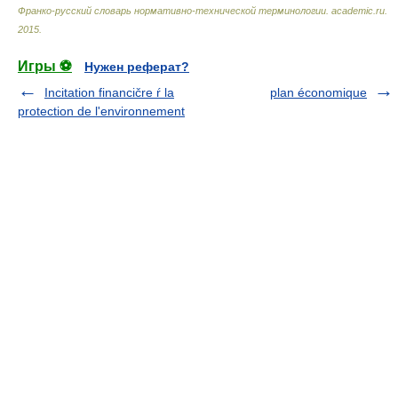
Франко-русский словарь нормативно-технической терминологии
.
academic.ru
.
2015
.
Игры ⚽
Нужен реферат?
Incitation financičre ŕ la
plan économique
protection de l'environnement