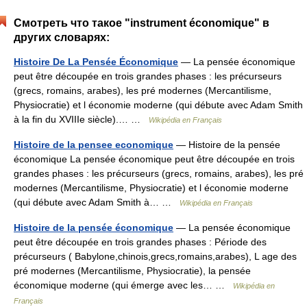
Смотреть что такое "instrument économique" в
других словарях:
Histoire De La Pensée Économique
— La pensée économique
peut être découpée en trois grandes phases : les précurseurs
(grecs, romains, arabes), les pré modernes (Mercantilisme,
Physiocratie) et l économie moderne (qui débute avec Adam Smith
à la fin du XVIIIe siècle).… …
Wikipédia en Français
Histoire de la pensee economique
— Histoire de la pensée
économique La pensée économique peut être découpée en trois
grandes phases : les précurseurs (grecs, romains, arabes), les pré
modernes (Mercantilisme, Physiocratie) et l économie moderne
(qui débute avec Adam Smith à… …
Wikipédia en Français
Histoire de la pensée économique
— La pensée économique
peut être découpée en trois grandes phases : Période des
précurseurs ( Babylone,chinois,grecs,romains,arabes), L age des
pré modernes (Mercantilisme, Physiocratie), la pensée
économique moderne (qui émerge avec les… …
Wikipédia en
Français