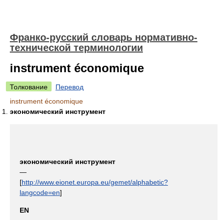
Франко-русский словарь нормативно-
технической терминологии
instrument économique
Толкование
Перевод
instrument économique
экономический инструмент
экономический инструмент
—
[
http://www.eionet.europa.eu/gemet/alphabetic?
langcode=en
]
EN